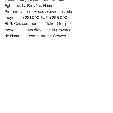
Eghezée, La Bruyère, Namur, 
Profondeville et Assesse avec des prix 
moyens de 231.000 EUR à 255.000 
EUR. Ces communes affichent les prix 
moyens les plus élevés de la province 
de Namur. La commune de Gesves 
affichant le prix moyen le plus élevé de 
la province et influençant à la hausse la 
commune de Ohey adjacente. 
Andenne, situé dans l’axe de la E42 
(Charleroi – Liège), dont le prix moyen 
de 180.514 EUR est inférieur à toutes 
ses communes limitrophes. Les 
communes longeant la Sambre ou 
avoisinantes - Jemeppe-sur-Sambre, 
Sambreville, Fosses-la-Ville et Floreffe 
affichant des prix moyens entre 161.000 
EUR et 207.000 EUR. Seule la 