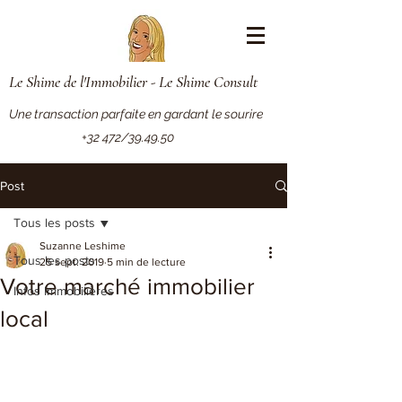
Le Shime de l'Immobilier - Le Shime Consult
Une transaction parfaite en gardant le sourire
+32 472/39.49.50
Post
Tous les posts
Suzanne Leshime
Tous les posts
25 sept. 2019
5 min de lecture
Votre marché immobilier
Infos Immobilières
local