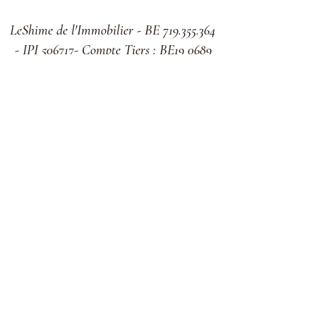
LeShime de l'Immobilier - BE 719.355.364
- IPI 506717- Compte Tiers : BE19 0689
3361 3812 - Assurance Axa 730.390.160
Formulaire d'abonnement
OK
info@leshimeimmo.be
rue des Tilleuls 2b 5330 Assesse
©2019 by LeShime Immo. Proudly created with