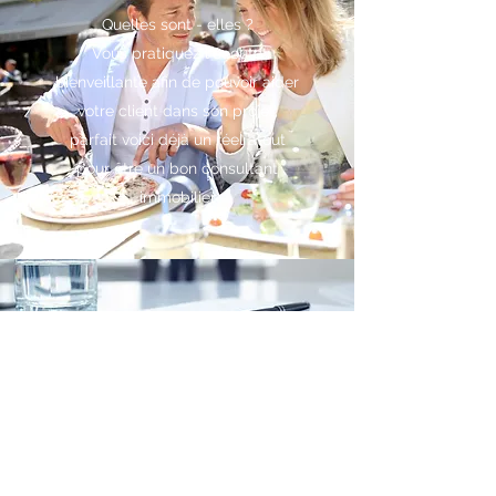
Quelles sont - elles ?
Vous pratiquez l'écoute
bienveillante afin de pouvoir aider
votre client dans son projet,
parfait voici déjà un réel atout
pour être un bon consultant
immobilier
LeShime de l'Immobilier - BE 719.355.364
- IPI 506717- Compte Tiers : BE19 0689
3361 3812 - Assurance Axa 730.390.160