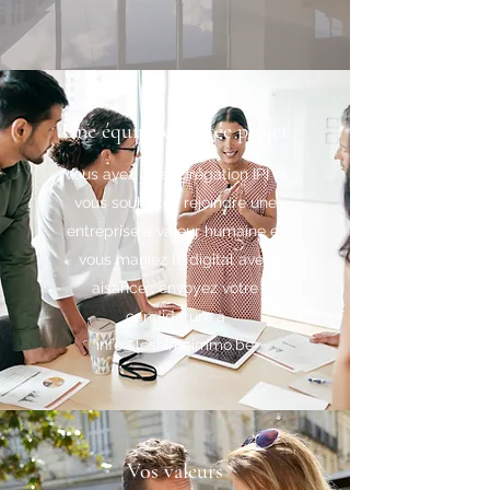
Une équipe orientée projet
Vous avez une agrégation IPI et
vous souhaitez rejoindre une
entreprise à valeur humaine et
vous maniez le digital avec
aisance : envoyez votre
candidature à
info@leshimeimmo.be
Vos valeurs